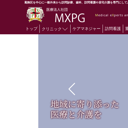
葛飾区を中心に一般外来から訪問診療、歯科、訪問看護や居宅介護を専門にして
M
edical e
X
perts 
トップ
ケアマネジャー
訪問看護
クリニック
医療・介護を通じて
地域に寄り添った
安心と安全な治療
健康な生活を応援し
医療と介護を