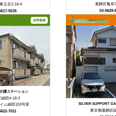
葛飾区亀有3-
立石2-18-4
03-5629-
5617-5535
介護ステーション
細田4-18-3
SILVER SUPPORT 
イム細田103号室
東京都葛飾区細田
5622-7011