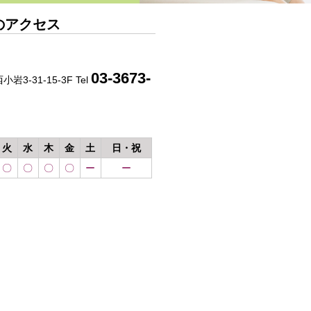
のアクセス
03-3673-
岩3-31-15-3F Tel
火
水
木
金
土
日・祝
〇
〇
〇
〇
ー
ー