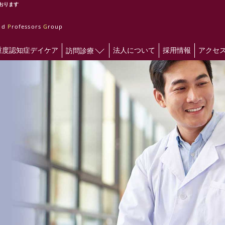
おります
and
P
rofessors
G
roup
重度認知症デイケア
法人について
採用情報
アクセ
訪問診療
ます