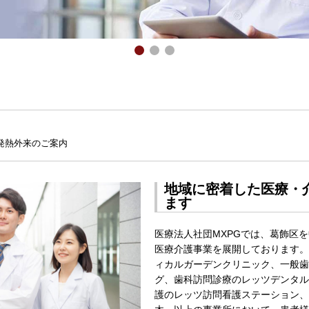
を通じて
添った医療と介護を
な治療
を応援します
発熱外来のご案内
地域に密着した医療・
ます
医療法人社団MXPGでは、葛飾区
医療介護事業を展開しております。
ィカルガーデンクリニック、一般歯
グ、歯科訪問診療のレッツデンタル
護のレッツ訪問看護ステーション、