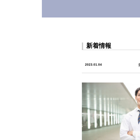
医療・介護
地域に寄り
安心と安全
新着情報
健康な生活
2023.01.04